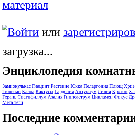
Войти
или
зарегистриров
загрузка...
Энциклопедия комнатн
Замиокулькас
Гиацинт
Растение
Юкка
Пеларгония
Плющ
Хриз
Тюльпан
Калла
Кактусы
Гардения
Антуриум
Лилия
Кротон
Хл
Герань
Спатифиллум
Азалия
Гиппеаструм
Цикламен
Фикус
Др
Мета теги
Последние комментари