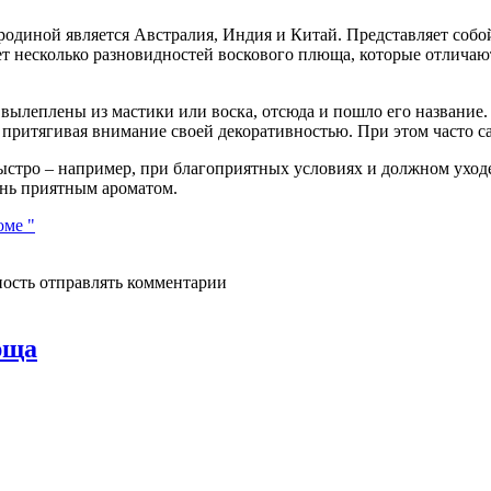
родиной является Австралия, Индия и Китай. Представляет соб
ует несколько разновидностей воскового плюща, которые отличаю
вылеплены из мастики или воска, отсюда и пошло его название
, притягивая внимание своей декоративностью. При этом часто с
быстро – например, при благоприятных условиях и должном уход
ень приятным ароматом.
оме "
ность отправлять комментарии
юща