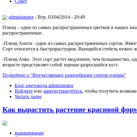
Совет
administrator
- Втр, 03/04/2014 - 20:49
Плющ – один из самых распространенных цветков в наших кв
распространенные.
-Плющ Анита - один из самых распространенных сортов. Имеет 
Сорт относится к быстрорастущим. Вьющийся стебель нежно зел
-Плющ Anke. Этот сорт растет медленнее, чем большинство, одна
возрасте представляет собой хорошо разросшийся куст.
Подробнее о "Впечатляющее разнообразие сортов плюща"
Блог цветовода administrator
Войдите
или
зарегистрируйтесь
, чтобы получить возмож
Читать далее
Как вырастить растение красивой фор
выращивание