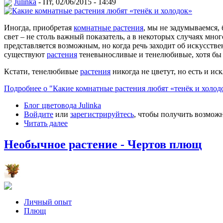
Julinka
- Пт, 02/06/2015 - 14:49
Иногда, приобретая
комнатные растения
, мы не задумываемся,
свет – не столь важный показатель, а в некоторых случаях мно
представляется возможным, но когда речь заходит об искусств
существуют
растения
теневыносливые и тенелюбивые, хотя бы н
Кстати, тенелюбивые
растения
никогда не цветут, но есть и и
Подробнее о "Какие комнатные растения любят «тенёк и холод
Блог цветовода Julinka
Войдите
или
зарегистрируйтесь
, чтобы получить возмож
Читать далее
Необычное растение - Чертов плющ
Личный опыт
Плющ