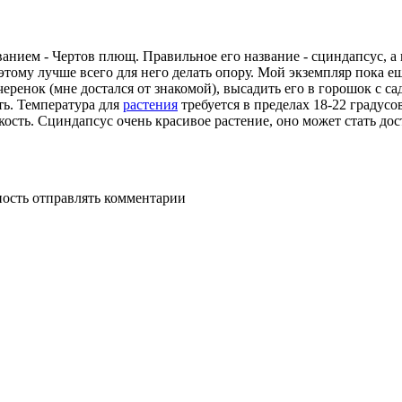
анием - Чертов плющ. Правильное его название - сциндапсус, а 
этому лучше всего для него делать опору. Мой экземпляр пока 
еренок (мне достался от знакомой), высадить его в горошок с с
ть. Температура для
растения
требуется в пределах 18-22 градусо
кость. Сциндапсус очень красивое растение, оно может стать д
ность отправлять комментарии