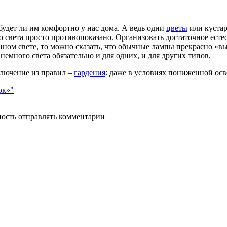
 будет ли им комфортно у нас дома. А ведь одни
цветы
или кустар
го света просто противопоказано. Организовать достаточное ест
енном свете, то можно сказать, что обычные лампы прекрасно «в
емного света обязательно и для одних, и для других типов.
сключение из правил –
гардения
: даже в условиях пониженной осв
ок»"
ность отправлять комментарии