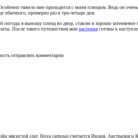
Особенно тяжело мне приходится с моим плющом. Ведь он очень
е обычного, примерно раз в три-четыре дня.
й погоды я выношу плющ во двор, ставлю в хорошо затеняемое м
мнаты. После такого путешествия мои
растения
готовы к наступл
ность отправлять комментарии
ойи мясистой (лат. Hoya carnosa) считается Индия, Австралия и