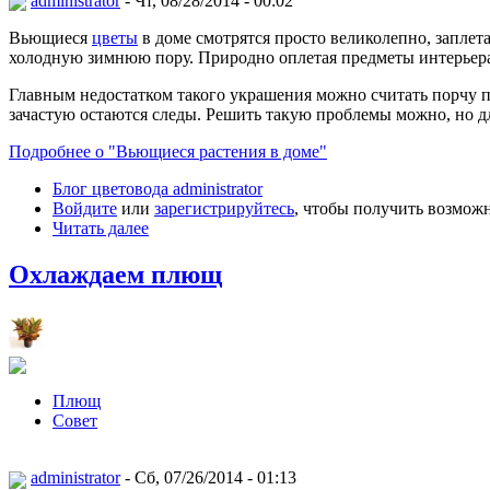
administrator
- Чт, 08/28/2014 - 00:02
Вьющиеся
цветы
в доме смотрятся просто великолепно, запле
холодную зимнюю пору. Природно оплетая предметы интерьера,
Главным недостатком такого украшения можно считать порчу п
зачастую остаются следы. Решить такую проблемы можно, но д
Подробнее о "Вьющиеся растения в доме"
Блог цветовода administrator
Войдите
или
зарегистрируйтесь
, чтобы получить возмож
Читать далее
Охлаждаем плющ
Плющ
Совет
administrator
- Сб, 07/26/2014 - 01:13