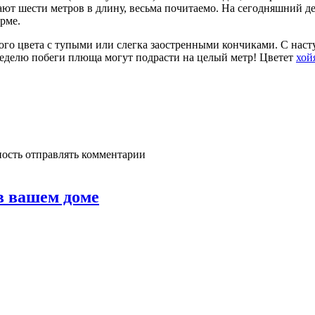
ют шести метров в длину, весьма почитаемо. На сегодняшний ден
рме.
ого цвета с тупыми или слегка заостренными кончиками. С насту
 неделю побеги плюща могут подрасти на целый метр! Цветет
хой
ность отправлять комментарии
в вашем доме