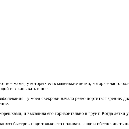
ют все мамы, у которых есть маленькие детки, которые часто бо
одой и закапывать в нос.
заболевания - у моей свекрови начало резко портиться зрение: ди
ение.
 корешками, и высадила его горизонтально в грунт. Когда детки у
аланхоэ быстро - надо только его поливать чаще и обеспечивать 