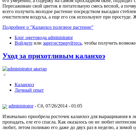
его умеренно, а содержу на самом прохладном окне, подходит 
Пересаживаю свой цветок в питательную смесь весной, а почву
всего получить молодое растение посредством высадки стеблево
очистителем воздуха, а еще его сок используют при простуде. 
Подробнее о "Каланхоэ полезное растение"
Блог цветовода administrator
Войдите
или
зарегистрируйтесь
, чтобы получить возмож
Уход за прихотливым каланхоэ
Каланхоэ
Личный опыт
administrator
- Сб, 07/26/2014 - 01:05
Изначально приобрела росточек каланхоэ для выращивания в леч
пропадать, еле его спасла. Как оказалось он не любит интенси
любит, летом поливаю его даже до двух раз в неделю, а зимой о