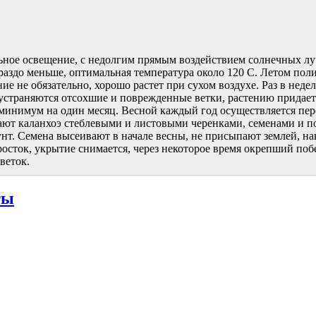
ное освещение, с недолгим прямым воздействием солнечных луче
аздо меньше, оптимальная температура около 120 С. Летом поли
ние не обязательно, хорошо растет при сухом воздухе. Раз в не
 устраняются отсохшие и поврежденные ветки, растению придаетс
, минимум на один месяц. Весной каждый год осуществляется пер
ют каланхоэ стеблевыми и листовыми черенками, семенами и по
т. Семена высеивают в начале весны, не присыпают землей, накр
росток, укрытие снимается, через некоторое время окрепший п
веток.
ты