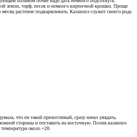
едующим поливом почве надо дать немного подсохнуть.
овой земли, торф, песок и немного кирпичной крошки. Проще
 в месяц растение подкармливать. Каланхоэ служит своего рода
умала, что он такой прихотливый, сразу начал увядать,
 с южной стороны и поставить на восточную. Полив каланхоэ
я температура около +20.