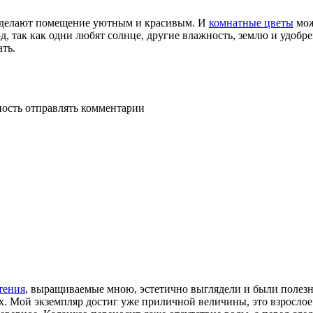
и делают помещение уютным и красивым. И
комнатные цветы
мож
д, так как одни любят солнце, другие влажность, землю и удоб
ать.
ность отправлять комментарии
тения
, выращиваемые мною, эстетично выглядели и были полезн
ых. Мой экземпляр достиг уже приличной величины, это взросло