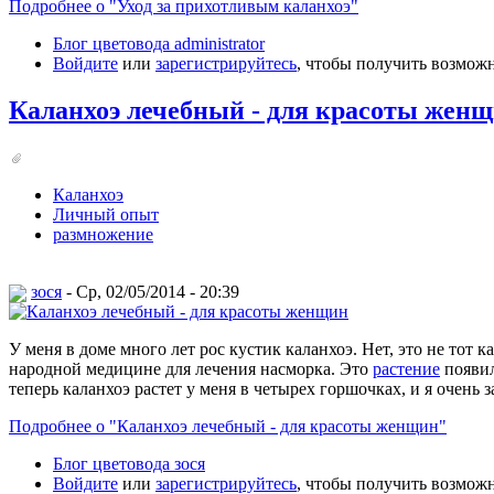
Подробнее о "Уход за прихотливым каланхоэ"
Блог цветовода administrator
Войдите
или
зарегистрируйтесь
, чтобы получить возмож
Каланхоэ лечебный - для красоты жен
Каланхоэ
Личный опыт
размножение
зося
- Ср, 02/05/2014 - 20:39
У меня в доме много лет рос кустик каланхоэ. Нет, это не тот
народной медицине для лечения насморка. Это
растение
появил
теперь каланхоэ растет у меня в четырех горшочках, и я очень 
Подробнее о "Каланхоэ лечебный - для красоты женщин"
Блог цветовода зося
Войдите
или
зарегистрируйтесь
, чтобы получить возмож