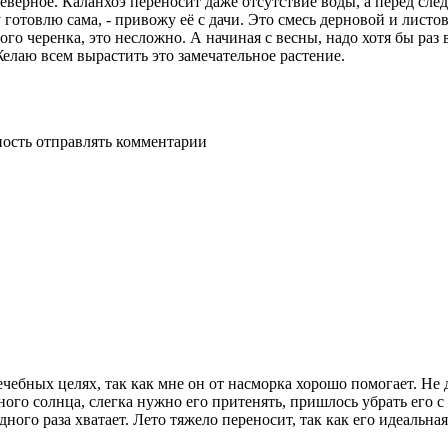
северное. Каланхоэ переносит даже отсутствие воды, а перед сл
 готовлю сама, - привожу её с дачи. Это смесь дерновой и лист
го черенка, это несложно. А начиная с весны, надо хотя бы раз
Желаю всем вырастить это замечательное растение.
ность отправлять комментарии
ебных целях, так как мне он от насморка хорошо помогает. Не д
вного солнца, слегка нужно его притенять, пришлось убрать его
дного раза хватает. Лето тяжело переносит, так как его идеальна