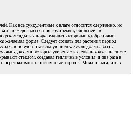
й. Как все суккулентные к влаге относится сдержанно, но
вать по мере высыхания кома земли, обильнее - в
делю рекомендуется подкармливать жидкими удобрениями.
я желаемая форма. Следует создать для растения период
есадка в новую питательную почву. Земля должна быть
чками-дочками, которые укореняются, еще находясь на листе.
ывают стеклом, создавая тепличные условия, и два раза в
обег пересаживают в постоянный горшок. Можно высадить в