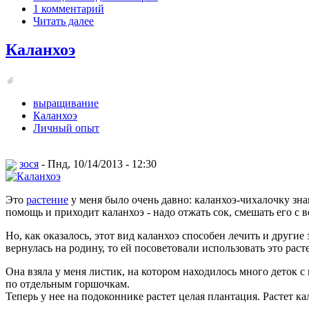
1 комментарий
Читать далее
Каланхоэ
выращивание
Каланхоэ
Личный опыт
зося
- Пнд, 10/14/2013 - 12:30
Это
растение
у меня было очень давно: каланхоэ-чихалочку зна
помощь и приходит каланхоэ - надо отжать сок, смешать его с в
Но, как оказалось, этот вид каланхоэ способен лечить и другие 
вернулась на родину, то ей посоветовали использовать это раст
Она взяла у меня листик, на котором находилось много деток с
по отдельным горшочкам.
Теперь у нее на подоконнике растет целая плантация. Растет к