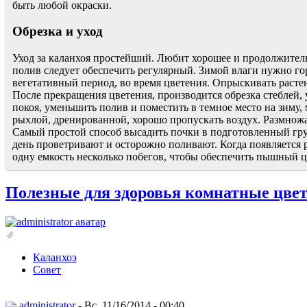
быть любой окраски.
Обрезка и уход
Уход за каланхоя простейший. Любит хорошее и продолжитель
полив следует обеспечить регулярный. Зимой влаги нужно гор
вегетативный период, во время цветения. Опрыскивать расте
После прекращения цветения, производится обрезка стеблей,
покоя, уменьшить полив и поместить в темное место на зиму
рыхлой, дренированной, хорошо пропускать воздух. Размножа
Самый простой способ высадить почки в подготовленный грун
день проветривают и осторожно поливают. Когда появляется 
одну емкость несколько побегов, чтобы обеспечить пышный ц
Полезные для здоровья комнатные цве
Каланхоэ
Совет
administrator
- Вс, 11/16/2014 - 00:40