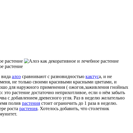
о вида
алоэ
сравнивают с разновидностью
кактус
а, и не
 меня, не только своими красивыми красными цветами, и
орошо для наружного применения ( ожогов,заживления гнойных
: это растение достаточно неприхотливое, если о нём забыть
очва с добавлением древесного угля. Раз в неделю желательно
ремя полив
растения
стоит ограничить до 1 раза в неделю.
ере роста
растения
. Хотелось добавить, что столетник
мунитет.