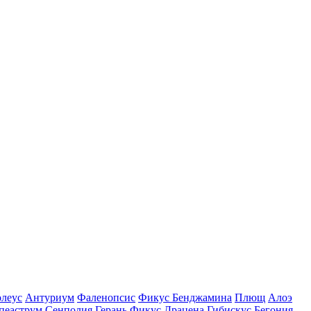
леус
Антуриум
Фаленопсис
Фикус Бенджамина
Плющ
Алоэ
пеаструм
Сенполия
Герань
Фикус
Драцена
Гибискус
Бегония