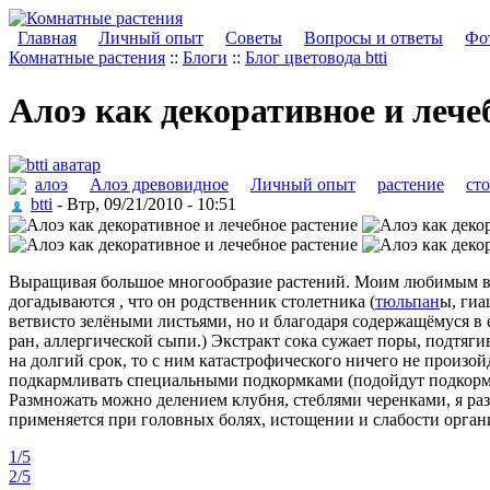
Главная
Личный опыт
Советы
Вопросы и ответы
Фот
Комнатные растения
::
Блоги
::
Блог цветовода btti
Алоэ как декоративное и лече
алоэ
Алоэ древовидное
Личный опыт
растение
ст
btti
- Втр, 09/21/2010 - 10:51
Выращивая большое многообразие растений. Моим любимым в
догадываются , что он родственник столетника (
тюльпан
ы, гиа
ветвисто зелёными листьями, но и благодаря содержащёмуся в
ран, аллергической сыпи.) Экстракт сока сужает поры, подтяги
на долгий срок, то с ним катастрофического ничего не произой
подкармливать специальными подкормками (подойдут подкормки
Размножать можно делением клубня, стеблями черенками, я ра
применяется при головных болях, истощении и слабости орган
1/5
2/5