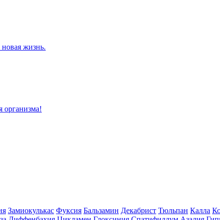
 новая жизнь.
я организма!
ия
Замиокулькас
Фуксия
Бальзамин
Декабрист
Тюльпан
Калла
Ко
за
Диффенбахия
Цикламен
Глоксиния
Спатифиллум
Азалия
Гип