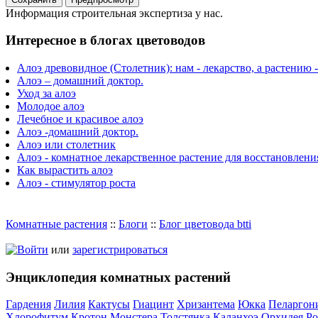
Информация строительная экспертиза у нас.
Интересное в блогах цветоводов
Алоэ древовидное (Столетник): нам - лекарство, а растению -
Алоэ – домашний доктор.
Уход за алоэ
Молодое алоэ
Лечебное и красивое алоэ
Алоэ -домашний доктор.
Алоэ или столетник
Алоэ - комнатное лекарственное растение для восстановлени
Как вырастить алоэ
Алоэ - стимулятор роста
Комнатные растения
::
Блоги
::
Блог цветовода btti
Войти
или
зарегистрироваться
Энциклопедия комнатных растений
Гардения
Лилия
Кактусы
Гиацинт
Хризантема
Юкка
Пеларгон
Хлорофитум
Кротон
Монстера
Толстянка
Каланхоэ
Орхидея
Ро