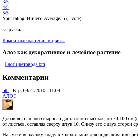
3/5
4/5
5/5
Your rating:
Ничего
Average:
5
(
1
vote)
загрузка...
Комнатные растения и цветы
Алоэ как декоративное и лечебное растение
Блог цветовода btti
Комментарии
btti
- Втр, 09/21/2010 - 11:09
АЛОЭ
Добавлю, сли алоэ выросло достаточно высокое, до 70-100 см (
от листьев, оставляя сверху штук 10. Снизу его с двух сторон 
На сутки верхушку кладу в холодильник для подвяливания сре