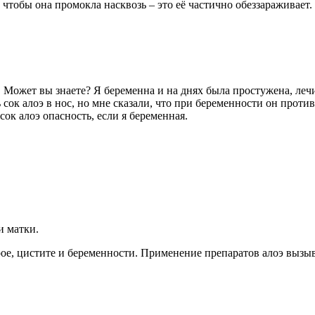
чтобы она промокла насквозь – это её частично обеззараживает.
. Может вы знаете? Я беременна и на днях была простужена, леч
 сок алоэ в нос, но мне сказали, что при беременности он прот
сок алоэ опасность, если я беременная.
и матки.
е, цистите и беременности. Применение препаратов алоэ вызыв