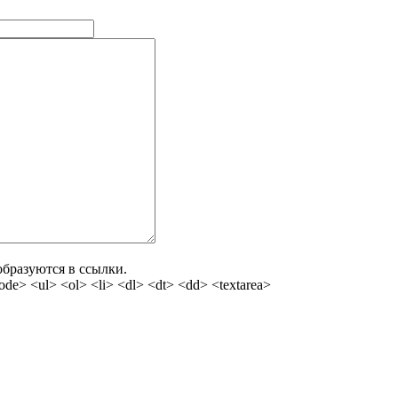
бразуются в ссылки.
e> <ul> <ol> <li> <dl> <dt> <dd> <textarea>