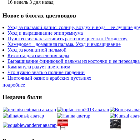
16 недель 3 дня назад
Новое в блогах цветоводов
Уход за пальмой-рапис: солнце, воздух и вода – ее лучшие др
Уход и выращивание эпипремнума
Пуантессия: как заставить растение цвести к Рождеству
Хамедорея – домашняя пальма. Уход и выращивание
Уход за комнатной пальмой
Кислота для смягчения воды
Выращивание финиковой пальмы из косточки и ее пересадка
Кампанула радует цветением
Что нужно знать о поливе гардении
Цветочный оазис в арабских пустынях
подробнее
Недавно были