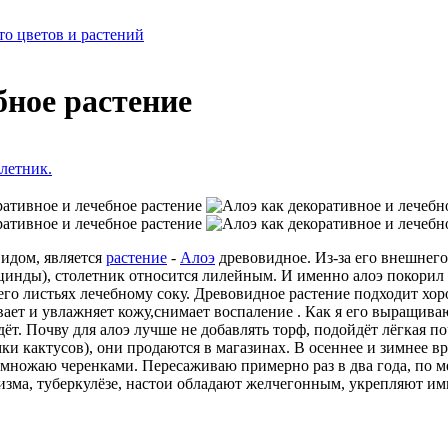
о цветов и растений
бное растение
олетник.
идом, является
растение
-
Алоэ
древовидное. Из-за его внешнег
цинды), столетник относится лилейным. И именно алоэ покорил
 его листьях лечебному соку. Древовидное растение подходит х
вает и увлажняет кожу,снимает воспаление . Как я его выращиваю
дёт. Почву для алоэ лучше не добавлять торф, подойдёт лёгкая п
 кактусов), они продаются в магазинах. В осеннее и зимнее в
змножаю черенками. Пересаживаю примерно раз в два года, по м
изма, туберкулёзе, настои обладают желчегонным, укрепляют им