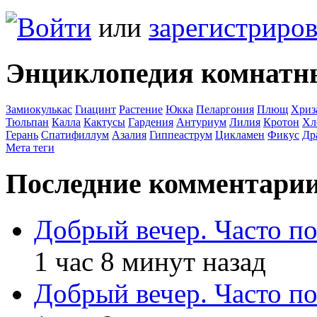
Войти
или
зарегистриров
Энциклопедия комнатн
Замиокулькас
Гиацинт
Растение
Юкка
Пеларгония
Плющ
Хриз
Тюльпан
Калла
Кактусы
Гардения
Антуриум
Лилия
Кротон
Хл
Герань
Спатифиллум
Азалия
Гиппеаструм
Цикламен
Фикус
Др
Мета теги
Последние комментари
Добрый вечер. Часто п
1 час 8 минут назад
Добрый вечер. Часто п