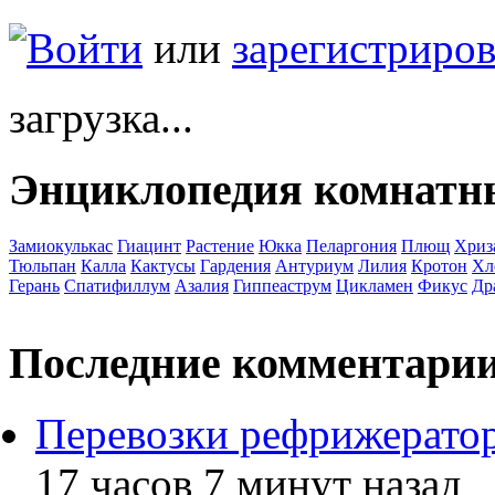
Войти
или
зарегистриров
загрузка...
Энциклопедия комнатн
Замиокулькас
Гиацинт
Растение
Юкка
Пеларгония
Плющ
Хриз
Тюльпан
Калла
Кактусы
Гардения
Антуриум
Лилия
Кротон
Хл
Герань
Спатифиллум
Азалия
Гиппеаструм
Цикламен
Фикус
Др
Последние комментари
Перевозки рефрижерато
17 часов 7 минут назад