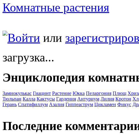
Комнатные растения
Войти
или
зарегистриров
загрузка...
Энциклопедия комнатн
Замиокулькас
Гиацинт
Растение
Юкка
Пеларгония
Плющ
Хриз
Тюльпан
Калла
Кактусы
Гардения
Антуриум
Лилия
Кротон
Хл
Герань
Спатифиллум
Азалия
Гиппеаструм
Цикламен
Фикус
Др
Последние комментари