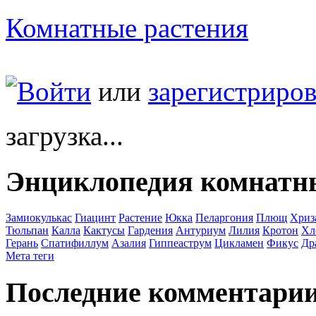
Комнатные растения
Войти
или
зарегистриров
загрузка...
Энциклопедия комнатн
Замиокулькас
Гиацинт
Растение
Юкка
Пеларгония
Плющ
Хриз
Тюльпан
Калла
Кактусы
Гардения
Антуриум
Лилия
Кротон
Хл
Герань
Спатифиллум
Азалия
Гиппеаструм
Цикламен
Фикус
Др
Мета теги
Последние комментари