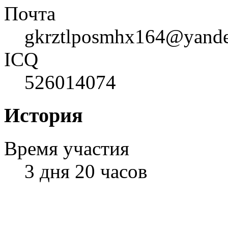
Почта
gkrztlposmhx164@yand
ICQ
526014074
История
Время участия
3 дня 20 часов