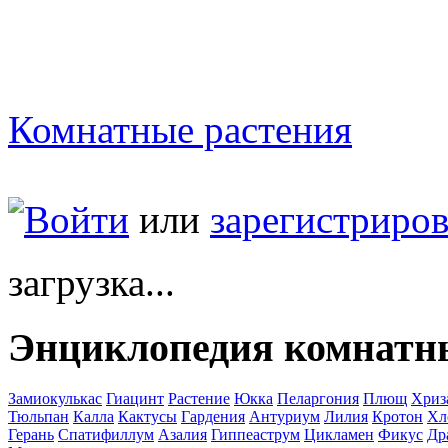
Комнатные растения
Войти
или
зарегистриров
загрузка...
Энциклопедия комнатн
Замиокулькас
Гиацинт
Растение
Юкка
Пеларгония
Плющ
Хриз
Тюльпан
Калла
Кактусы
Гардения
Антуриум
Лилия
Кротон
Хл
Герань
Спатифиллум
Азалия
Гиппеаструм
Цикламен
Фикус
Др