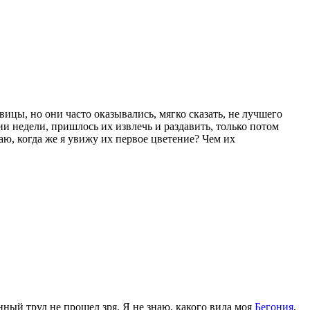
ицы, но они часто оказывались, мягко сказать, не лучшего
нии недели, пришлось их извлечь и раздавить, только потом
аю, когда же я увижу их первое цветение? Чем их
ный труд не прошел зря. Я не знаю, какого вида моя
Бегония
,