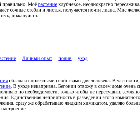
ей правильно. Моё
растение
клубневое, неоднократно пересаживал
 даёт сочные стебли и листья, получается почти лиана. Мне жал
итесь, пожалуйста.
астение
Личный опыт
полив
уход
ения
обладают полезными свойствами для человека. В частности,
тение
. В уходе некапризна. Бегонии отвожу в своем доме очень 
оливаю по необходимости, только чтобы не пересушить земляной
ния. Единственная неприятность в разведении этого комнатног
ажения, сразу же обрабатываю жидким химикатом, удаляю больны
 настроение.