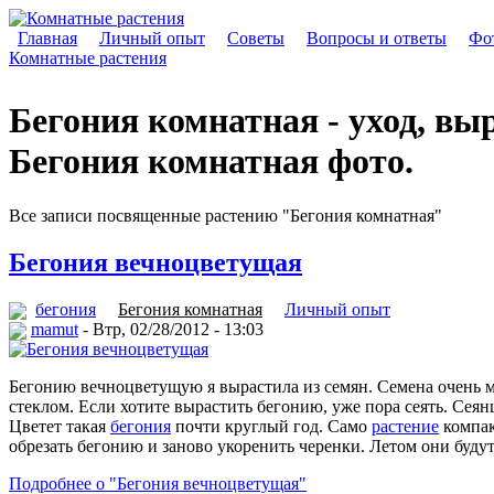
Главная
Личный опыт
Советы
Вопросы и ответы
Фот
Комнатные растения
Бегония комнатная - уход, вы
Бегония комнатная фото.
Все записи посвященные растению "Бегония комнатная"
Бегония вечноцветущая
бегония
Бегония комнатная
Личный опыт
mamut
- Втр, 02/28/2012 - 13:03
Бегонию вечноцветущую я вырастила из семян. Семена очень ме
стеклом. Если хотите вырастить бегонию, уже пора сеять. Сеян
Цветет такая
бегония
почти круглый год. Само
растение
компак
обрезать бегонию и заново укоренить черенки. Летом они будут
Подробнее о "Бегония вечноцветущая"