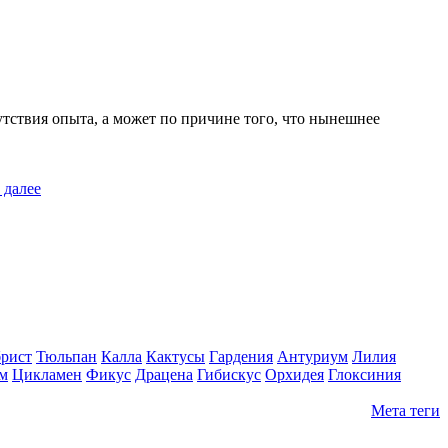
утствия опыта, а может по причине того, что нынешнее
 далее
рист
Тюльпан
Калла
Кактусы
Гардения
Антуриум
Лилия
м
Цикламен
Фикус
Драцена
Гибискус
Орхидея
Глоксиния
Мета теги