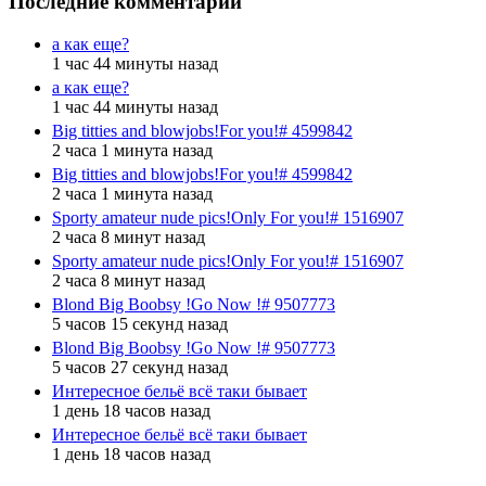
Последние комментарии
а как еще?
1 час 44 минуты назад
а как еще?
1 час 44 минуты назад
Big titties and blowjobs!For you!# 4599842
2 часа 1 минута назад
Big titties and blowjobs!For you!# 4599842
2 часа 1 минута назад
Sporty amateur nude pics!Only For you!# 1516907
2 часа 8 минут назад
Sporty amateur nude pics!Only For you!# 1516907
2 часа 8 минут назад
Blond Big Boobsy !Go Now !# 9507773
5 часов 15 секунд назад
Blond Big Boobsy !Go Now !# 9507773
5 часов 27 секунд назад
Интересное бельё всё таки бывает
1 день 18 часов назад
Интересное бельё всё таки бывает
1 день 18 часов назад