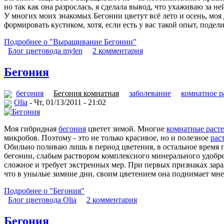
но так как она разрослась, я сделала вывод, что ухаживаю за н
У многих моих знакомых Бегонии цветут всё лето и осень, моя
формировать кустиком, хотя, если есть у вас такой опыт, подел
Подробнее о "Выращивание Бегонии"
Блог цветовода mylen
2 комментария
Бегония
бегония
Бегония комнатная
заболевание
комнатное р
Olia
- Чт, 01/13/2011 - 21:02
Моя гибридная
бегония
цветет зимой. Многие
комнатные раст
микробов. Поэтому - это не только красивое, но и полезное
рас
Обильно поливаю лишь в период цветения, в остальное время п
бегонии, слабым раствором комплексного минерального удобре
сложное и требует экстренных мер. При первых признаках зар
что в унылые зимние дни, своим цветением она поднимает мне
Подробнее о "Бегония"
Блог цветовода Olia
2 комментария
Бегония