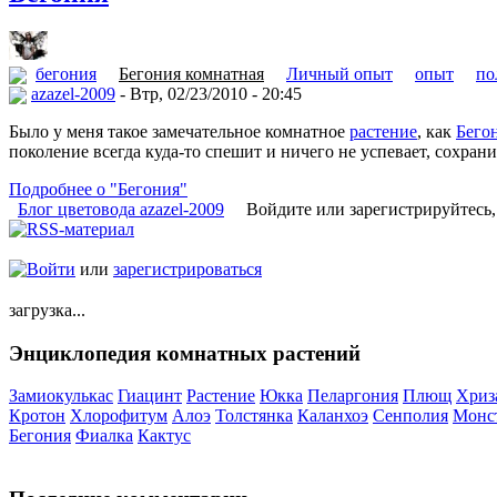
бегония
Бегония комнатная
Личный опыт
опыт
по
azazel-2009
- Втр, 02/23/2010 - 20:45
Было у меня такое замечательное комнатное
растение
, как
Бего
поколение всегда куда-то спешит и ничего не успевает, сохрани
Подробнее о "Бегония"
Блог цветовода azazel-2009
Войдите или зарегистрируйтесь
Войти
или
зарегистрироваться
загрузка...
Энциклопедия комнатных растений
Замиокулькас
Гиацинт
Растение
Юкка
Пеларгония
Плющ
Хриз
Кротон
Хлорофитум
Алоэ
Толстянка
Каланхоэ
Сенполия
Монс
Бегония
Фиалка
Кактус