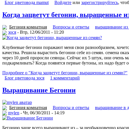
Блог цветовода mamut
Войдите
или
зарегистрируйтесь
, что
Когда зацветут бегонии, выращенные и
Бегония комнатная
Вопросы и ответы
выращивание из
зося
- Втр, 12/06/2011 - 11:20
Клубневые бегонии поражают меня свои разнообразием, хочется
качества. Решила вырастить бегонии себе из семян. семена оказ
через 10 дней проросли сеянцы. Сейчас их 5 штук, они очень 
подкармливать? Когда появятся первые бутоны, их надо будет 
Подробнее о "Когда зацветут бегонии, выращенные из семян?"
Блог цветовода зося
1 комментарий
Выращивание Бегонии
Бегония комнатная
Вопросы и ответы
выращивание в 
mylen
- Чт, 06/30/2011 - 14:19
Бегонию чаще всего выращивают из – за необыкновенно красивы