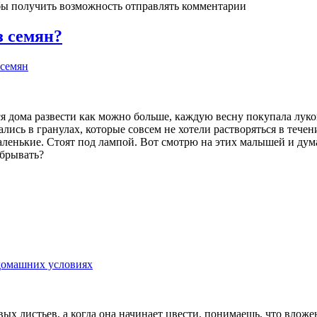
бы получить возможность отправлять комментарии
з семян?
 семян
 дома развести как можно больше, каждую весну покупала луков
ались в гранулах, которые совсем не хотели растворяться в тече
маленькие. Стоят под лампой. Вот смотрю на этих малышей и дум
обрывать?
домашних условиях
х листьев, а когда она начинает цвести, понимаешь, что вложен