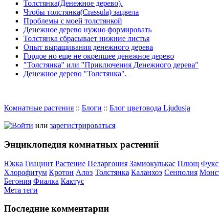
Толстянка(Денежное дерево).
Чтобы толстянка(Crassula) зацвела
Проблемы с моей толстянкой
Денежное дерево нужно формировать
Толстянка сбрасывает нижние листья
Опыт выращивания денежного дерева
Гордое но еще не окрепшее денежное дерево
"Толстянка" или "Приключения Денежного дерева"
Денежное дерево "Толстянка".
Комнатные растения
::
Блоги
::
Блог цветовода Ljudusja
Войти
или
зарегистрироваться
Энциклопедия комнатных растений
Юкка
Гиацинт
Растение
Пеларгония
Замиокулькас
Плющ
Фукс
Хлорофитум
Кротон
Алоэ
Толстянка
Каланхоэ
Сенполия
Монс
Бегония
Фиалка
Кактус
Мета теги
Последние комментарии