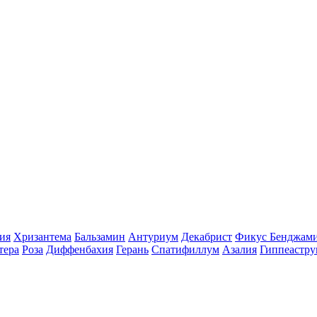
ия
Хризантема
Бальзамин
Антуриум
Декабрист
Фикус Бенджам
тера
Роза
Диффенбахия
Герань
Спатифиллум
Азалия
Гиппеастру