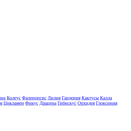
ина
Колеус
Фаленопсис
Лилия
Гардения
Кактусы
Калла
м
Цикламен
Фикус
Драцена
Гибискус
Орхидея
Глоксиния