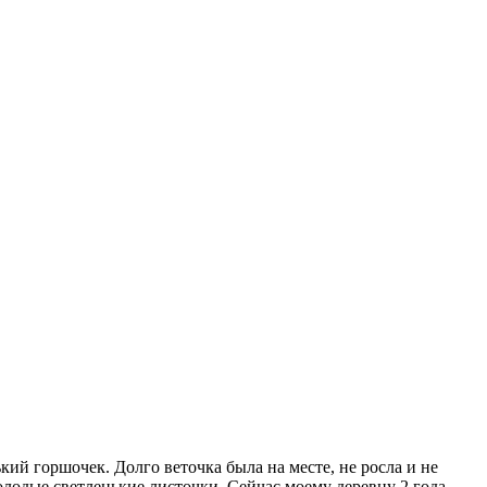
кий горшочек. Долго веточка была на месте, не росла и не
олодые светленькие листочки. Сейчас моему деревцу 2 года.