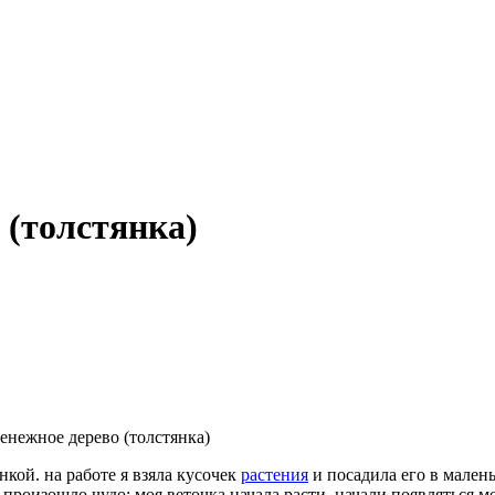
 (толстянка)
кой. на работе я взяла кусочек
растения
и посадила его в малень
 произошло чудо: моя веточка начала расти, начали появляться м