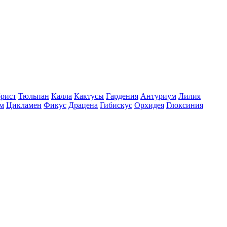
рист
Тюльпан
Калла
Кактусы
Гардения
Антуриум
Лилия
м
Цикламен
Фикус
Драцена
Гибискус
Орхидея
Глоксиния