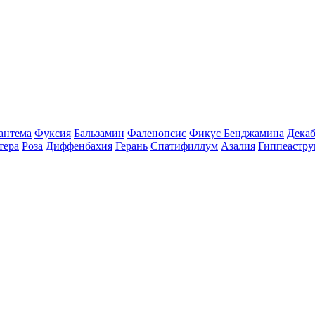
антема
Фуксия
Бальзамин
Фаленопсис
Фикус Бенджамина
Декаб
тера
Роза
Диффенбахия
Герань
Спатифиллум
Азалия
Гиппеастру