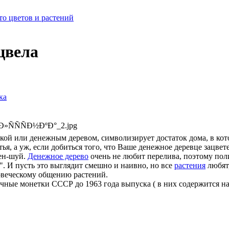
о цветов и растений
цвела
ка
кой или денежным деревом, символизирует достаток дома, в кото
стья, а уж, если добиться того, что Ваше денежное деревце зацве
фен-шуй.
Денежное дерево
очень не любит перелива, поэтому поли
и". И пусть это выглядит смешно и наивно, но все
растения
любят,
овеческому общению растений.
ечные монетки СССР до 1963 года выпуска ( в них содержится на