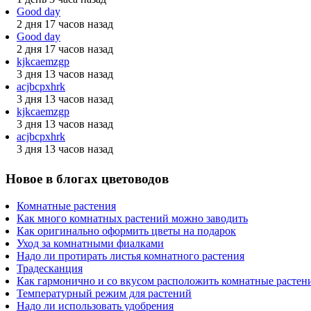
Good day
2 дня 17 часов назад
Good day
2 дня 17 часов назад
kjkcaemzgp
3 дня 13 часов назад
acjbcpxhrk
3 дня 13 часов назад
kjkcaemzgp
3 дня 13 часов назад
acjbcpxhrk
3 дня 13 часов назад
Новое в блогах цветоводов
Комнатные растения
Как много комнатных растений можно заводить
Как оригинально оформить цветы на подарок
Уход за комнатными фиалками
Надо ли протирать листья комнатного растения
Традесканция
Как гармонично и со вкусом расположить комнатные растени
Температурный режим для растений
Надо ли использовать удобрения