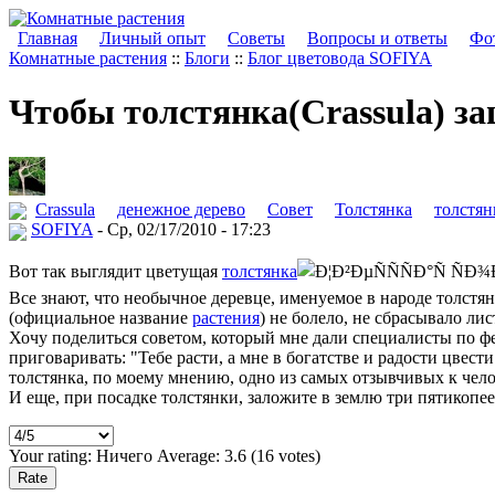
Главная
Личный опыт
Советы
Вопросы и ответы
Фот
Комнатные растения
::
Блоги
::
Блог цветовода SOFIYA
Чтобы толстянка(Crassula) за
Crassula
денежное дерево
Совет
Толстянка
толстян
SOFIYA
- Ср, 02/17/2010 - 17:23
Вот так выглядит цветущая
толстянка
Все знают, что необычное деревце, именуемое в народе толстян
(официальное название
растения
) не болело, не сбрасывало ли
Хочу поделиться советом, который мне дали специалисты по 
приговаривать: "Тебе расти, а мне в богатстве и радости цвест
толстянка, по моему мнению, одно из самых отзывчивых к чел
И еще, при посадке толстянки, заложите в землю три пятикопе
Your rating:
Ничего
Average:
3.6
(
16
votes)