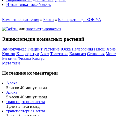
И толстянка тоже болеет.
Комнатные растения
::
Блоги
::
Блог цветовода SOFIYA
Войти
или
зарегистрироваться
Энциклопедия комнатных растений
Замиокулькас
Гиацинт
Растение
Юкка
Пеларгония
Плющ
Хриз
Кротон
Хлорофитум
Алоэ
Толстянка
Каланхоэ
Сенполия
Монс
Бегония
Фиалка
Кактус
Мета теги
Последние комментарии
Алоха
5 часов 40 минут назад
Алоха
5 часов 40 минут назад
транспортерная лента
1 день 3 часа назад
транспортерная лента
1 день 3 часа назад