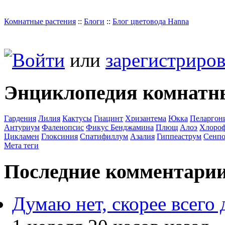
Комнатные растения
::
Блоги
::
Блог цветовода Hanna
Войти
или
зарегистриров
Энциклопедия комнатн
Гардения
Лилия
Кактусы
Гиацинт
Хризантема
Юкка
Пеларгон
Антуриум
Фаленопсис
Фикус Бенджамина
Плющ
Алоэ
Хлоро
Цикламен
Глоксиния
Спатифиллум
Азалия
Гиппеаструм
Сенпо
Мета теги
Последние комментари
Думаю нет, скорее всего 