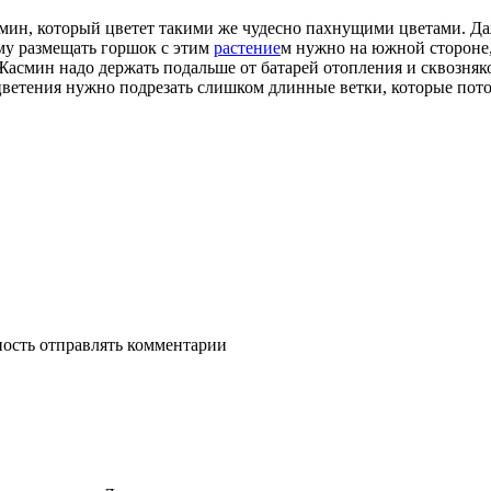
мин, который цветет такими же чудесно пахнущими цветами. Да
му размещать горшок с этим
растение
м нужно на южной стороне,
 Жасмин надо держать подальше от батарей отопления и сквозня
 цветения нужно подрезать слишком длинные ветки, которые пот
ность отправлять комментарии