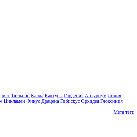
рист
Тюльпан
Калла
Кактусы
Гардения
Антуриум
Лилия
м
Цикламен
Фикус
Драцена
Гибискус
Орхидея
Глоксиния
Мета теги