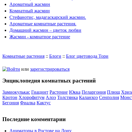
Ароматный жасмин
Комнатный жасмин
Стефанотис, мадагаскарский жасмин.
Ароматные комнатные растения.
Домашний жасмин – цветок любви
Жасмин - комнатное растение
Комнатные растения
::
Блоги
::
Блог цветовода Тори
Войти
или
зарегистрироваться
Энциклопедия комнатных растений
Замиокулькас
Гиацинт
Растение
Юкка
Пеларгония
Плющ
Хриз
Кротон
Хлорофитум
Алоэ
Толстянка
Каланхоэ
Сенполия
Монс
Бегония
Фиалка
Кактус
Последние комментарии
Аниматоры в Ростове на Дону