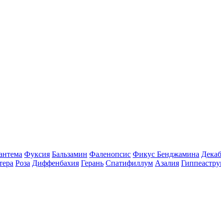
антема
Фуксия
Бальзамин
Фаленопсис
Фикус Бенджамина
Декаб
тера
Роза
Диффенбахия
Герань
Спатифиллум
Азалия
Гиппеастру