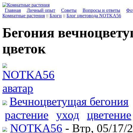
Главная
Личный опыт
Советы
Вопросы и ответы
Фот
Комнатные растения
::
Блоги
::
Блог цветовода NOTKA56
Бегония вечноцвет
цветок
Вечноцветущая бегония
растение
уход
цветение
NOTKA56
- Втр, 05/17/2