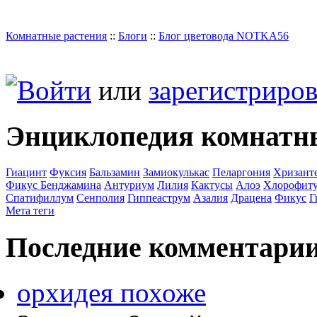
Комнатные растения
::
Блоги
::
Блог цветовода NOTKA56
Войти
или
зарегистриров
Энциклопедия комнатн
Гиацинт
Фуксия
Бальзамин
Замиокулькас
Пеларгония
Хризант
Фикус Бенджамина
Антуриум
Лилия
Кактусы
Алоэ
Хлорофит
Спатифиллум
Сенполия
Гиппеаструм
Азалия
Драцена
Фикус
Г
Мета теги
Последние комментари
орхидея похоже