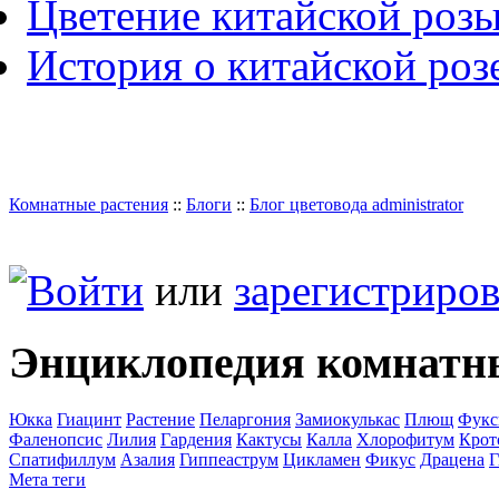
Цветение китайской роз
История о китайской роз
Комнатные растения
::
Блоги
::
Блог цветовода administrator
Войти
или
зарегистриров
Энциклопедия комнатн
Юкка
Гиацинт
Растение
Пеларгония
Замиокулькас
Плющ
Фукс
Фаленопсис
Лилия
Гардения
Кактусы
Калла
Хлорофитум
Крот
Спатифиллум
Азалия
Гиппеаструм
Цикламен
Фикус
Драцена
Г
Мета теги