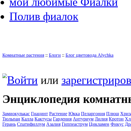
мои любимые Фиалки
Полив фиалок
Комнатные растения
::
Блоги
::
Блог цветовода Alychka
Войти
или
зарегистриров
Энциклопедия комнатн
Замиокулькас
Гиацинт
Растение
Юкка
Пеларгония
Плющ
Хриз
Тюльпан
Калла
Кактусы
Гардения
Антуриум
Лилия
Кротон
Хл
Герань
Спатифиллум
Азалия
Гиппеаструм
Цикламен
Фикус
Др