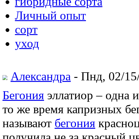
гибридные сорта
Личный опыт
сорт
уход
Александра
- Пнд, 02/15
Бегония
эллатиор – одна и
то же время капризных бе
называют
бегония
красноц
получила не за красный ц