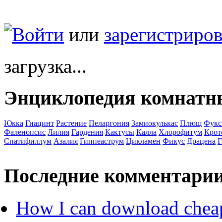
Войти
или
зарегистриров
загрузка...
Энциклопедия комнатн
Юкка
Гиацинт
Растение
Пеларгония
Замиокулькас
Плющ
Фукс
Фаленопсис
Лилия
Гардения
Кактусы
Калла
Хлорофитум
Крот
Спатифиллум
Азалия
Гиппеаструм
Цикламен
Фикус
Драцена
Г
Последние комментари
How I can download chea