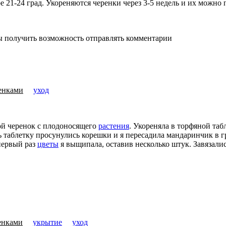
е 21-24 град. Укореняются черенки через 3-5 недель и их можно
ы получить возможность отправлять комментарии
енками
уход
мой черенок с плодоносящего
растения
. Укореняла в торфяной та
озь таблетку просунулись корешки и я пересадила мандаринчик в
 первый раз
цветы
я выщипала, оставив несколько штук. Завязались
енками
укрытие
уход