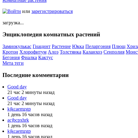
Комнатные растения
Войти
или
зарегистрироваться
загрузка...
Энциклопедия комнатных растений
Замиокулькас
Гиацинт
Растение
Юкка
Пеларгония
Плющ
Хриз
Кротон
Хлорофитум
Алоэ
Толстянка
Каланхоэ
Сенполия
Монс
Бегония
Фиалка
Кактус
Мета теги
Последние комментарии
Good day
21 час 2 минуты назад
Good day
21 час 2 минуты назад
kjkcaemzgp
1 день 16 часов назад
acjbcpxhrk
1 день 16 часов назад
kjkcaemzgp
1 день 16 часов назад