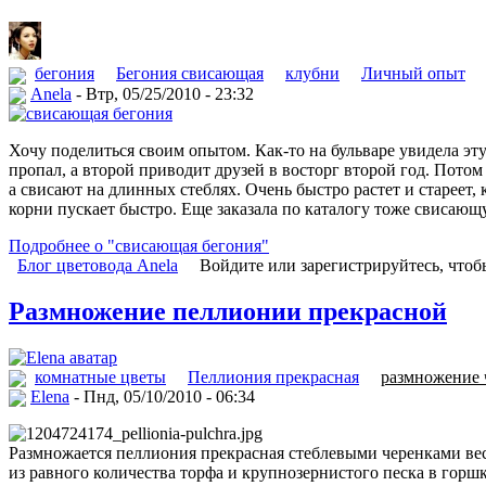
бегония
Бегония свисающая
клубни
Личный опыт
Anela
- Втр, 05/25/2010 - 23:32
Хочу поделиться своим опытом. Как-то на бульваре увидела эт
пропал, а второй приводит друзей в восторг второй год. Потом
а свисают на длинных стеблях. Очень быстро растет и стареет, 
корни пускает быстро. Еще заказала по каталогу тоже свисающ
Подробнее о "свисающая бегония"
Блог цветовода Anela
Войдите или зарегистрируйтесь, что
Размножение пеллионии прекрасной
комнатные цветы
Пеллиония прекрасная
размножение 
Elena
- Пнд, 05/10/2010 - 06:34
Размножается пеллиония прекрасная стеблевыми черенками вес
из равного количества торфа и крупнозернистого песка в горш