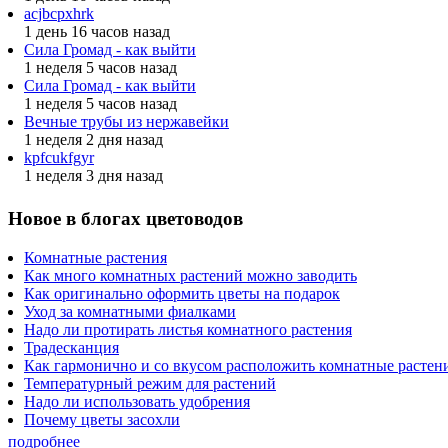
acjbcpxhrk
1 день 16 часов назад
Сила Громад - как выйти
1 неделя 5 часов назад
Сила Громад - как выйти
1 неделя 5 часов назад
Вечные трубы из нержавейки
1 неделя 2 дня назад
kpfcukfgyr
1 неделя 3 дня назад
Новое в блогах цветоводов
Комнатные растения
Как много комнатных растений можно заводить
Как оригинально оформить цветы на подарок
Уход за комнатными фиалками
Надо ли протирать листья комнатного растения
Традесканция
Как гармонично и со вкусом расположить комнатные растени
Температурный режим для растений
Надо ли использовать удобрения
Почему цветы засохли
подробнее