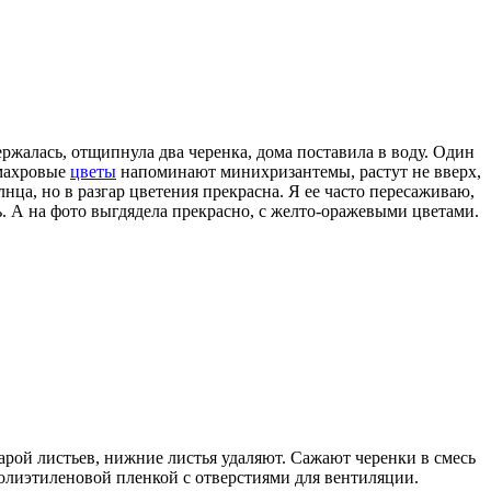
ржалась, отщипнула два черенка, дома поставила в воду. Один
 махровые
цветы
напоминают минихризантемы, растут не вверх,
лнца, но в разгар цветения прекрасна. Я ее часто пересаживаю,
. А на фото выгдядела прекрасно, с желто-оражевыми цветами.
рой листьев, нижние листья удаляют. Сажают черенки в смесь
полиэтиленовой пленкой с отверстиями для вентиляции.