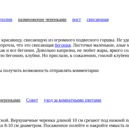
полив
размножение черенками
рост
свисающая
у красавицу, свисающую из огромного подвесного горшка. Не уде
 прочла, что это свисающая
бегония
. Листочки маленькие, алые
как и все бегонии. Довольно капризна, не любит жары, яркого со
ую бегонию, клубни. Но прислали, к сожалению, гнилой клубень
бы получить возможность отправлять комментарии
черенками
Совет
уход за комнатными цветами
ной. Верхушечные черенки длиной 10 см срезают под нижней па
ки 8-10 см диаметром. Посаженное полейте и накройте емкость 