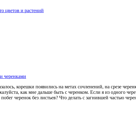
о цветов и растений
казалось, корешки появились на метах сочленений, на срезе чер
жалуйста, как мне дальше быть с черенком. Если я из одного чер
обег черенок без листьев? Что делать с загнившей частью черен