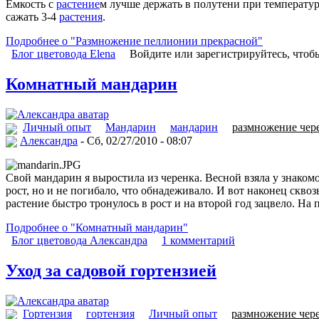
Емкость с
растение
м лучше держать в полутени при температур
сажать 3-4
растения
.
Подробнее о "Размножение пеллионии прекрасной"
Блог цветовода Elena
Войдите или зарегистрируйтесь, чтоб
Комнатный мандарин
Личный опыт
Мандарин
мандарин
размножение чер
Александра
- Сб, 02/27/2010 - 08:07
Свой мандарин я выростила из черенка. Весной взяла у знако
рост, но и не погибало, что обнадеживало. И вот наконец скв
растение быстро тронулось в рост и на второй год зацвело. На
Подробнее о "Комнатный мандарин"
Блог цветовода Александра
1 комментарий
Уход за садовой гортензией
Гортензия
гортензия
Личный опыт
размножение чер