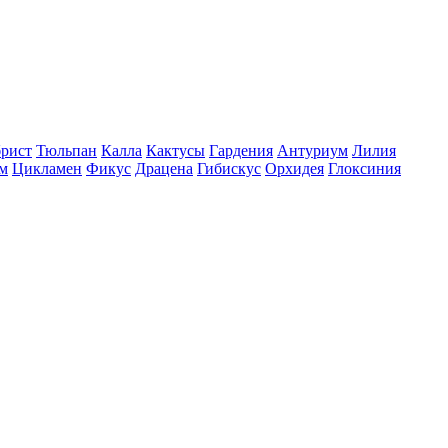
рист
Тюльпан
Калла
Кактусы
Гардения
Антуриум
Лилия
м
Цикламен
Фикус
Драцена
Гибискус
Орхидея
Глоксиния