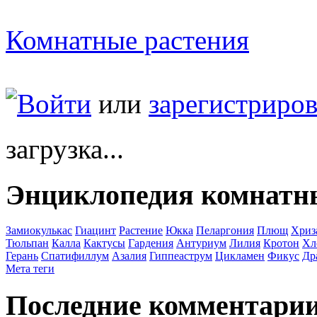
Комнатные растения
Войти
или
зарегистриров
загрузка...
Энциклопедия комнатн
Замиокулькас
Гиацинт
Растение
Юкка
Пеларгония
Плющ
Хриз
Тюльпан
Калла
Кактусы
Гардения
Антуриум
Лилия
Кротон
Хл
Герань
Спатифиллум
Азалия
Гиппеаструм
Цикламен
Фикус
Др
Мета теги
Последние комментари