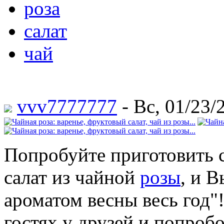
роза
салат
чай
vvv7777777
- Вс, 01/23/
Попробуйте приготовить с
салат из чайной
розы
, и 
ароматом весны весь год"!
гостях у друзей и попробо