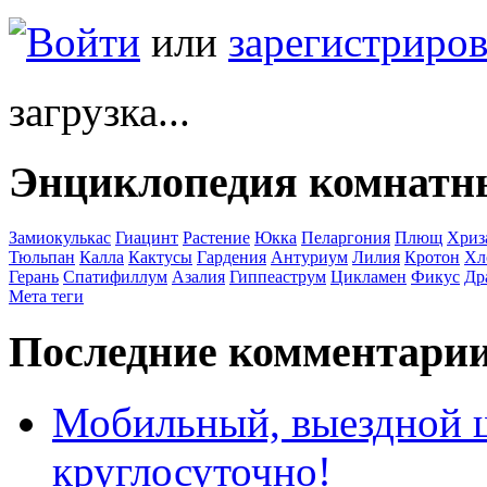
Войти
или
зарегистриров
загрузка...
Энциклопедия комнатн
Замиокулькас
Гиацинт
Растение
Юкка
Пеларгония
Плющ
Хриз
Тюльпан
Калла
Кактусы
Гардения
Антуриум
Лилия
Кротон
Хл
Герань
Спатифиллум
Азалия
Гиппеаструм
Цикламен
Фикус
Др
Мета теги
Последние комментари
Мобильный, выездной 
круглосуточно!