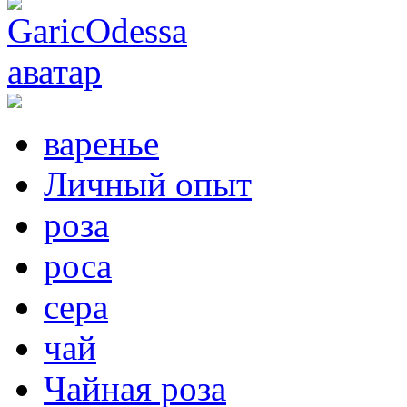
варенье
Личный опыт
роза
роса
сера
чай
Чайная роза