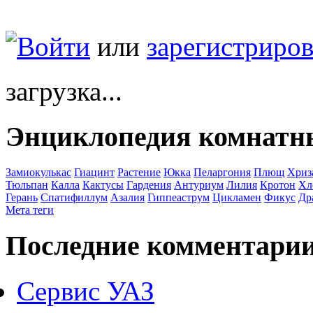
Войти
или
зарегистриров
загрузка...
Энциклопедия комнатн
Замиокулькас
Гиацинт
Растение
Юкка
Пеларгония
Плющ
Хриз
Тюльпан
Калла
Кактусы
Гардения
Антуриум
Лилия
Кротон
Хл
Герань
Спатифиллум
Азалия
Гиппеаструм
Цикламен
Фикус
Др
Мета теги
Последние комментари
Сервис УАЗ