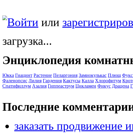
Войти
или
зарегистриров
загрузка...
Энциклопедия комнатн
Юкка
Гиацинт
Растение
Пеларгония
Замиокулькас
Плющ
Фукс
Фаленопсис
Лилия
Гардения
Кактусы
Калла
Хлорофитум
Крот
Спатифиллум
Азалия
Гиппеаструм
Цикламен
Фикус
Драцена
Г
Последние комментари
заказать продвижение и