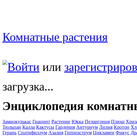
Комнатные растения
Войти
или
зарегистриров
загрузка...
Энциклопедия комнатн
Замиокулькас
Гиацинт
Растение
Юкка
Пеларгония
Плющ
Хриз
Тюльпан
Калла
Кактусы
Гардения
Антуриум
Лилия
Кротон
Хл
Герань
Спатифиллум
Азалия
Гиппеаструм
Цикламен
Фикус
Др