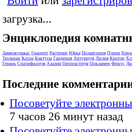
Войти
или
зарегистриров
загрузка...
Энциклопедия комнатн
Замиокулькас
Гиацинт
Растение
Юкка
Пеларгония
Плющ
Хриз
Тюльпан
Калла
Кактусы
Гардения
Антуриум
Лилия
Кротон
Хл
Герань
Спатифиллум
Азалия
Гиппеаструм
Цикламен
Фикус
Др
Последние комментари
Посоветуйте электронны
7 часов 26 минут назад
Посоветуйте электронны