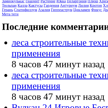
Замиокулькас
Гиацинт
Растение
Юкка
Пеларгония
Плющ
Хриз
Тюльпан
Калла
Кактусы
Гардения
Антуриум
Лилия
Кротон
Хл
Герань
Спатифиллум
Азалия
Гиппеаструм
Цикламен
Фикус
Др
Мета теги
Последние комментари
леса строительные тех
применения
8 часов 47 минут назад
леса строительные тех
применения
8 часов 47 минут назад
Вулкан 24 Игровые Бес