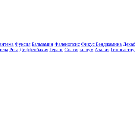
антема
Фуксия
Бальзамин
Фаленопсис
Фикус Бенджамина
Декаб
тера
Роза
Диффенбахия
Герань
Спатифиллум
Азалия
Гиппеастру