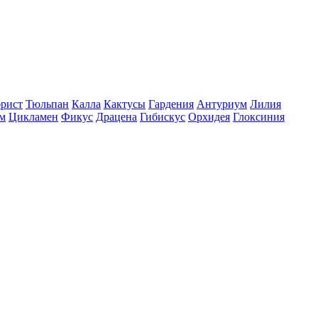
рист
Тюльпан
Калла
Кактусы
Гардения
Антуриум
Лилия
м
Цикламен
Фикус
Драцена
Гибискус
Орхидея
Глоксиния