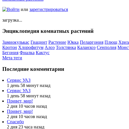
Войти
или
зарегистрироваться
загрузка...
Энциклопедия комнатных растений
Замиокулькас
Гиацинт
Растение
Юкка
Пеларгония
Плющ
Хриз
Кротон
Хлорофитум
Алоэ
Толстянка
Каланхоэ
Сенполия
Монс
Бегония
Фиалка
Кактус
Мета теги
Последние комментарии
Сервис УАЗ
1 день 58 минут назад
Сервис УАЗ
1 день 58 минут назад
Привет, мир!
2 дня 10 часов назад
Привет, мир!
2 дня 10 часов назад
Спасибо
2 дня 23 часа назад