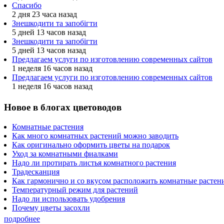
Спасибо
2 дня 23 часа назад
Знешкодити та запобігти
5 дней 13 часов назад
Знешкодити та запобігти
5 дней 13 часов назад
Предлагаем услуги по изготовлению современных сайтов
1 неделя 16 часов назад
Предлагаем услуги по изготовлению современных сайтов
1 неделя 16 часов назад
Новое в блогах цветоводов
Комнатные растения
Как много комнатных растений можно заводить
Как оригинально оформить цветы на подарок
Уход за комнатными фиалками
Надо ли протирать листья комнатного растения
Традесканция
Как гармонично и со вкусом расположить комнатные растени
Температурный режим для растений
Надо ли использовать удобрения
Почему цветы засохли
подробнее