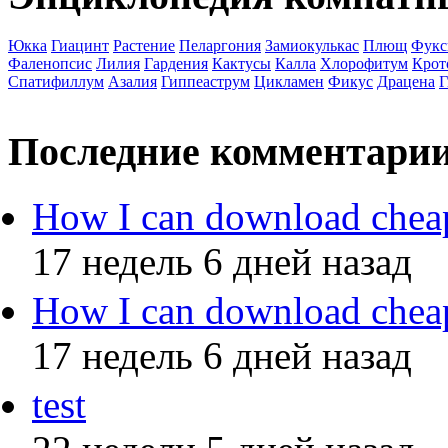
Юкка
Гиацинт
Растение
Пеларгония
Замиокулькас
Плющ
Фукс
Фаленопсис
Лилия
Гардения
Кактусы
Калла
Хлорофитум
Крот
Спатифиллум
Азалия
Гиппеаструм
Цикламен
Фикус
Драцена
Г
Последние комментари
How I can download chea
17 недель 6 дней назад
How I can download chea
17 недель 6 дней назад
test