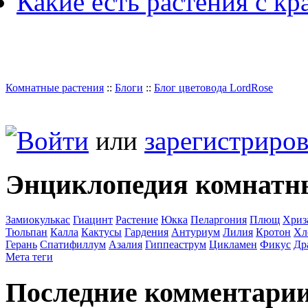
Какие есть растения с к
Комнатные растения
::
Блоги
::
Блог цветовода LordRose
Войти
или
зарегистриров
Энциклопедия комнатн
Замиокулькас
Гиацинт
Растение
Юкка
Пеларгония
Плющ
Хриз
Тюльпан
Калла
Кактусы
Гардения
Антуриум
Лилия
Кротон
Хл
Герань
Спатифиллум
Азалия
Гиппеаструм
Цикламен
Фикус
Др
Мета теги
Последние комментари