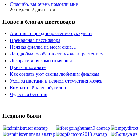
Спасибо, вы очень помогли мне
20 недель 2 дня назад
Новое в блогах цветоводов
Авония - еще одно растение-суккулент
Прекрасная пассифлора
Нежная фиалка на моем окне…
Дендробум: особенности ухода за растением
Декоративная комнатная роза
Цветы в комнате
Как создать уют своим любимим фиалкам
Уход за цветами в период отсутствия хозяев
Комнатный клен абутилон
Чудесная бегония
Недавно были