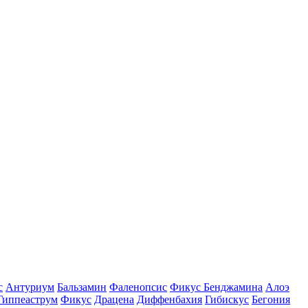
с
Антуриум
Бальзамин
Фаленопсис
Фикус Бенджамина
Алоэ
Гиппеаструм
Фикус
Драцена
Диффенбахия
Гибискус
Бегония