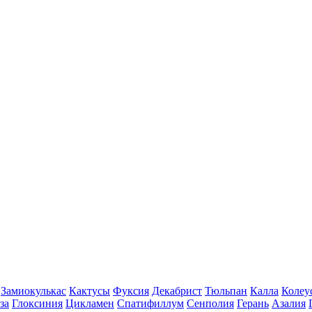
Замиокулькас
Кактусы
Фуксия
Декабрист
Тюльпан
Калла
Колеу
за
Глоксиния
Цикламен
Спатифиллум
Сенполия
Герань
Азалия