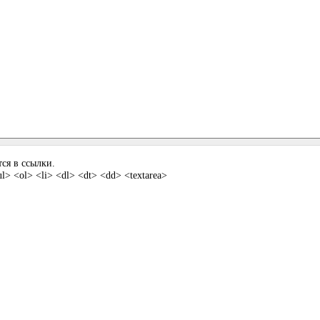
ся в ссылки.
> <ol> <li> <dl> <dt> <dd> <textarea>