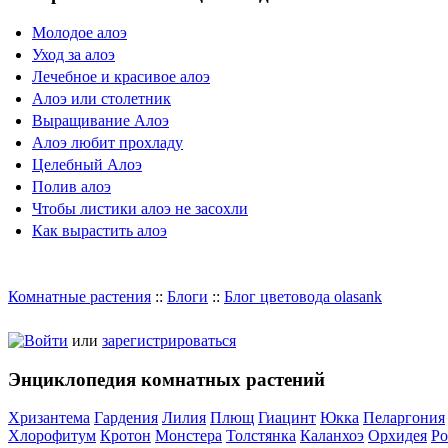
Молодое алоэ
Уход за алоэ
Лечебное и красивое алоэ
Алоэ или столетник
Выращивание Алоэ
Алоэ любит прохладу
Целебный Алоэ
Полив алоэ
Чтобы листики алоэ не засохли
Как вырастить алоэ
Комнатные растения
::
Блоги
::
Блог цветовода olasank
Войти
или
зарегистрироваться
Энциклопедия комнатных растений
Хризантема
Гардения
Лилия
Плющ
Гиацинт
Юкка
Пеларгония
Хлорофитум
Кротон
Монстера
Толстянка
Каланхоэ
Орхидея
Ро