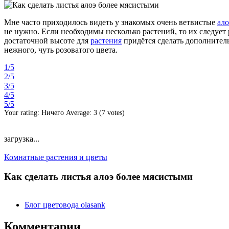
Мне часто приходилось видеть у знакомых очень ветвистые
ало
не нужно. Если необходимы несколько растений, то их следует 
достаточной высоте для
растения
придётся сделать дополнительн
нежного, чуть розоватого цвета.
1/5
2/5
3/5
4/5
5/5
Your rating:
Ничего
Average:
3
(
7
votes)
загрузка...
Комнатные растения и цветы
Как сделать листья алоэ более мясистыми
Блог цветовода olasank
Комментарии