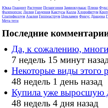
Юкка
Гиацинт
Растение
Пеларгония
Замиокулькас
Плющ
Фукс
Фаленопсис
Лилия
Гардения
Кактусы
Калла
Хлорофитум
Крот
Спатифиллум
Азалия
Гиппеаструм
Цикламен
Фикус
Драцена
Г
Мета теги
Последние комментари
Да, к сожалению, мног
7 недель 15 минут наза
Некоторые виды этого 
48 недель 1 день назад
Купила уже выросшую д
48 недель 4 дня назад