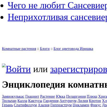
Чего не любит Сансевие
Неприхотливая сансевие
Комнатные растения
::
Блоги
::
Блог цветовода Иришка
Войти
или
зарегистриров
Энциклопедия комнатн
Замиокулькас
Гиацинт
Растение
Юкка
Пеларгония
Плющ
Хриз
Тюльпан
Калла
Кактусы
Гардения
Антуриум
Лилия
Кротон
Хл
Герань
Спатифиллум
Азалия
Гиппеаструм
Цикламен
Фикус
Др