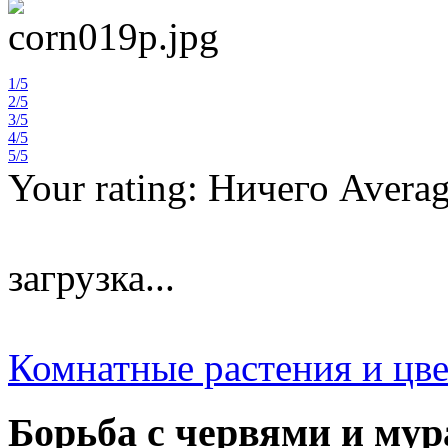
1/5
2/5
3/5
4/5
5/5
Your rating:
Ничего
Avera
загрузка...
Комнатные растения и цв
Борьба с червями и му