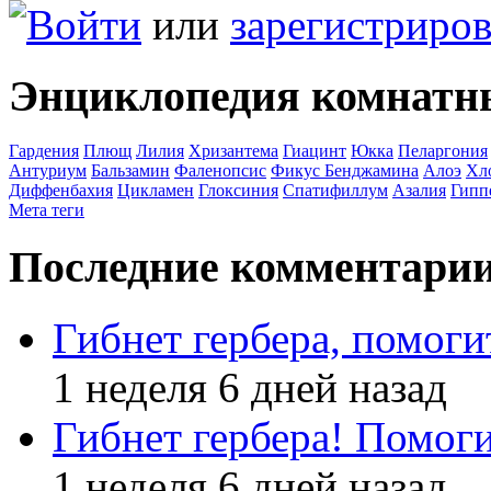
Войти
или
зарегистриров
Энциклопедия комнатн
Гардения
Плющ
Лилия
Хризантема
Гиацинт
Юкка
Пеларгония
Антуриум
Бальзамин
Фаленопсис
Фикус Бенджамина
Алоэ
Хл
Диффенбахия
Цикламен
Глоксиния
Спатифиллум
Азалия
Гипп
Мета теги
Последние комментари
Гибнет гербера, помоги
1 неделя 6 дней назад
Гибнет гербера! Помоги
1 неделя 6 дней назад