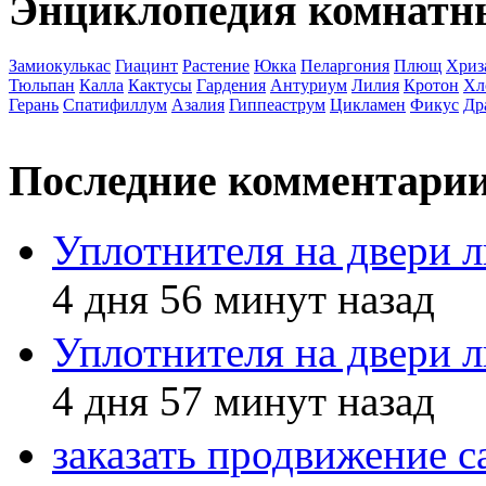
Энциклопедия комнатн
Замиокулькас
Гиацинт
Растение
Юкка
Пеларгония
Плющ
Хриз
Тюльпан
Калла
Кактусы
Гардения
Антуриум
Лилия
Кротон
Хл
Герань
Спатифиллум
Азалия
Гиппеаструм
Цикламен
Фикус
Др
Последние комментари
Уплотнителя на двери 
4 дня 56 минут назад
Уплотнителя на двери 
4 дня 57 минут назад
заказать продвижение с