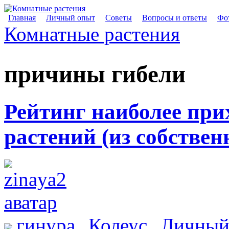
Главная
Личный опыт
Советы
Вопросы и ответы
Фот
Комнатные растения
причины гибели
Рейтинг наиболее пр
растений (из собствен
гинура
Колеус
Личный