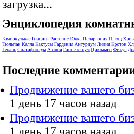
загрузка...
Энциклопедия комнатн
Замиокулькас
Гиацинт
Растение
Юкка
Пеларгония
Плющ
Хриз
Тюльпан
Калла
Кактусы
Гардения
Антуриум
Лилия
Кротон
Хл
Герань
Спатифиллум
Азалия
Гиппеаструм
Цикламен
Фикус
Др
Последние комментари
Продвижение вашего биз
1 день 17 часов назад
Продвижение вашего биз
1 день 17 часов назад