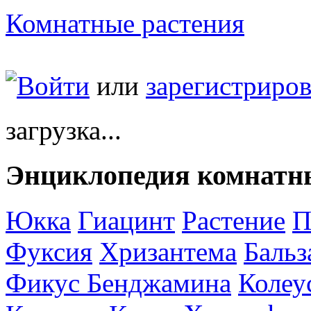
Комнатные растения
Войти
или
зарегистриров
загрузка...
Энциклопедия комнатн
Юкка
Гиацинт
Растение
П
Фуксия
Хризантема
Баль
Фикус Бенджамина
Колеу