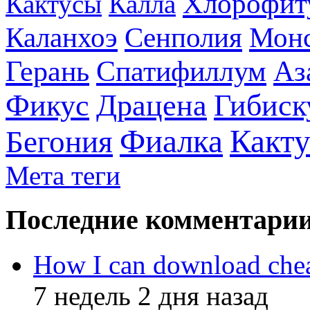
Хлорофит
Кактусы
Калла
Каланхоэ
Сенполия
Монс
Герань
Спатифиллум
Аз
Фикус
Драцена
Гибиск
Фиалка
Какту
Бегония
Мета теги
Последние комментари
How I can download che
7 недель 2 дня назад