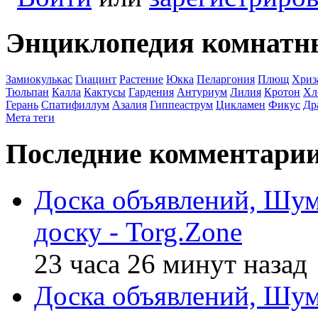
Энциклопедия комнатн
Замиокулькас
Гиацинт
Растение
Юкка
Пеларгония
Плющ
Хриз
Тюльпан
Калла
Кактусы
Гардения
Антуриум
Лилия
Кротон
Хл
Герань
Спатифиллум
Азалия
Гиппеаструм
Цикламен
Фикус
Др
Мета теги
Последние комментари
Доска объявлений, Шумс
доску - Torg.Zone
23 часа 26 минут назад
Доска объявлений, Шумс