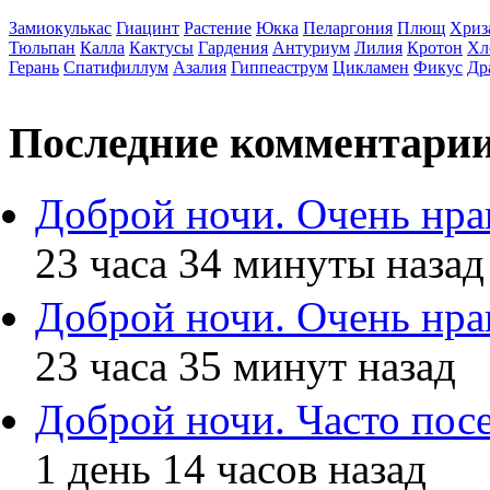
Замиокулькас
Гиацинт
Растение
Юкка
Пеларгония
Плющ
Хриз
Тюльпан
Калла
Кактусы
Гардения
Антуриум
Лилия
Кротон
Хл
Герань
Спатифиллум
Азалия
Гиппеаструм
Цикламен
Фикус
Др
Последние комментари
Доброй ночи. Очень нра
23 часа 34 минуты назад
Доброй ночи. Очень нра
23 часа 35 минут назад
Доброй ночи. Часто по
1 день 14 часов назад