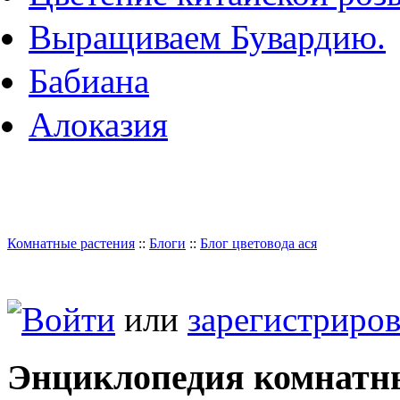
Выращиваем Бувардию.
Бабиана
Алоказия
Комнатные растения
::
Блоги
::
Блог цветовода ася
Войти
или
зарегистриров
Энциклопедия комнатн