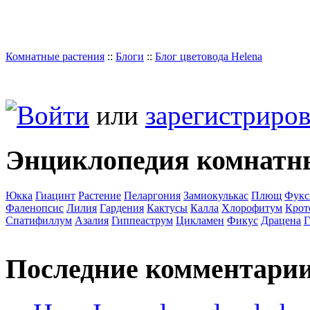
Комнатные растения
::
Блоги
::
Блог цветовода Helena
Войти
или
зарегистриров
Энциклопедия комнатн
Юкка
Гиацинт
Растение
Пеларгония
Замиокулькас
Плющ
Фукс
Фаленопсис
Лилия
Гардения
Кактусы
Калла
Хлорофитум
Крот
Спатифиллум
Азалия
Гиппеаструм
Цикламен
Фикус
Драцена
Г
Последние комментари