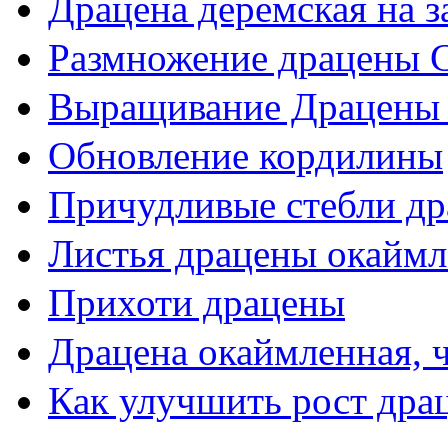
Драцена деремская на 
Размножение драцены 
Выращивание Драцены 
Обновление кордилины
Причудливые стебли д
Листья драцены окайм
Прихоти драцены
Драцена окаймленная, 
Как улучшить рост дра