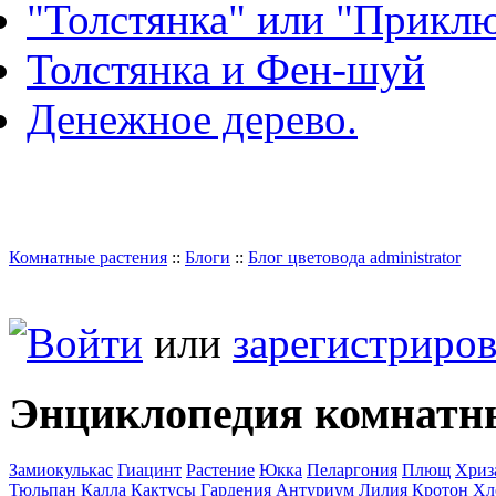
"Толстянка" или "Прикл
Толстянка и Фен-шуй
Денежное дерево.
Комнатные растения
::
Блоги
::
Блог цветовода administrator
Войти
или
зарегистриров
Энциклопедия комнатн
Замиокулькас
Гиацинт
Растение
Юкка
Пеларгония
Плющ
Хриз
Тюльпан
Калла
Кактусы
Гардения
Антуриум
Лилия
Кротон
Хл