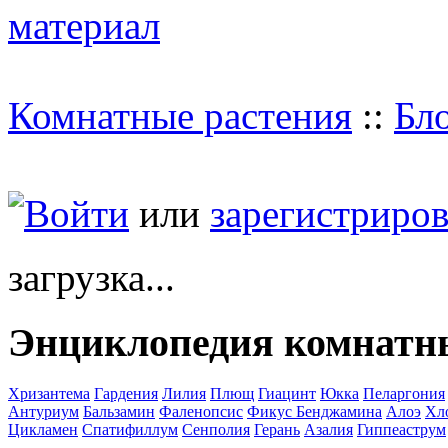
Комнатные растения
::
Бл
Войти
или
зарегистриров
загрузка...
Энциклопедия комнатн
Хризантема
Гардения
Лилия
Плющ
Гиацинт
Юкка
Пеларгония
Антуриум
Бальзамин
Фаленопсис
Фикус Бенджамина
Алоэ
Хл
Цикламен
Спатифиллум
Сенполия
Герань
Азалия
Гиппеаструм