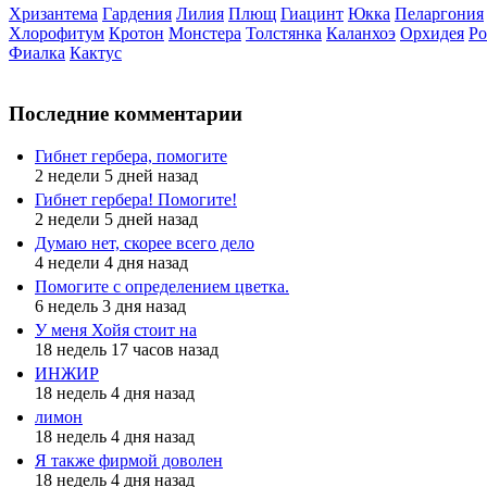
Хризантема
Гардения
Лилия
Плющ
Гиацинт
Юкка
Пеларгония
Хлорофитум
Кротон
Монстера
Толстянка
Каланхоэ
Орхидея
Ро
Фиалка
Кактус
Последние комментарии
Гибнет гербера, помогите
2 недели 5 дней назад
Гибнет гербера! Помогите!
2 недели 5 дней назад
Думаю нет, скорее всего дело
4 недели 4 дня назад
Помогите с определением цветка.
6 недель 3 дня назад
У меня Хойя стоит на
18 недель 17 часов назад
ИНЖИР
18 недель 4 дня назад
лимон
18 недель 4 дня назад
Я также фирмой доволен
18 недель 4 дня назад