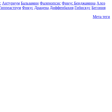
с
Антуриум
Бальзамин
Фаленопсис
Фикус Бенджамина
Алоэ
Гиппеаструм
Фикус
Драцена
Диффенбахия
Гибискус
Бегония
Мета теги