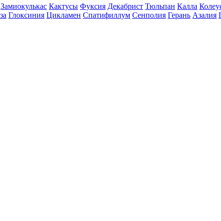
Замиокулькас
Кактусы
Фуксия
Декабрист
Тюльпан
Калла
Колеу
за
Глоксиния
Цикламен
Спатифиллум
Сенполия
Герань
Азалия